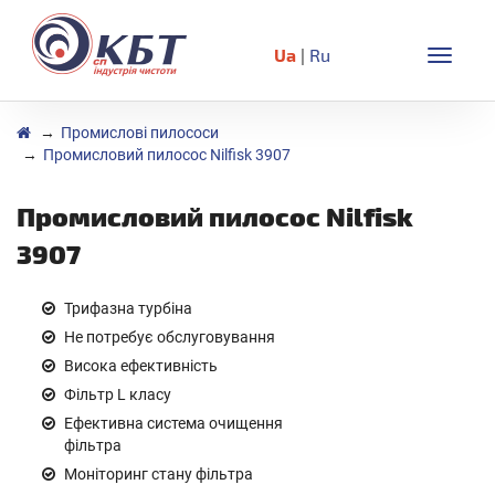
Ua
|
Ru
Toggle
naviga
Промислові пилососи
Промисловий пилосос Nilfisk 3907
Промисловий пилосос Nilfisk
3907
Трифазна турбіна
Не потребує обслуговування
Висока ефективність
Фільтр L класу
Ефективна система очищення
фільтра
Моніторинг стану фільтра