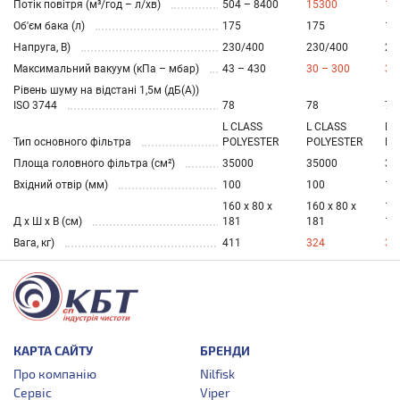
Потік повітря (м³/год – л/хв)
504 – 8400
15300
18
Об'єм бака (л)
175
175
17
Напруга, В)
230/400
230/400
23
Максимальний вакуум (кПа – мбар)
43 – 430
30 – 300
30
Рівень шуму на відстані 1,5м (дБ(А))
ISO 3744
78
78
78
L CLASS
L CLASS
L 
Тип основного фільтра
POLYESTER
POLYESTER
PO
Площа головного фільтра (см²)
35000
35000
35
Вхідний отвір (мм)
100
100
10
160 x 80 x
160 x 80 x
160
Д х Ш х В (см)
181
181
18
Вага, кг)
411
324
36
КАРТА САЙТУ
БРЕНДИ
Про компанію
Nilfisk
Сервіс
Viper