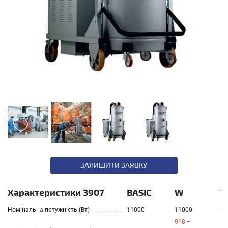
ЗАЛИШИТИ ЗАЯВКУ
Характеристики 3907
BASIC
W
1
Номінальна потужність (Вт)
11000
11000
13
918 –